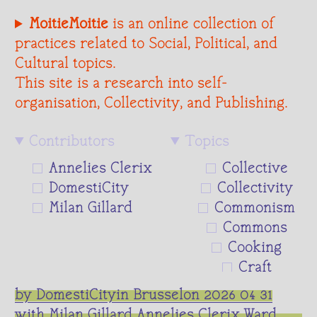
MoitieMoitie
is an online collection of
practices related to Social, Political, and
Cultural topics.
This site is a research into self-
organisation, Collectivity, and Publishing.
Contributors
Topics
Annelies Clerix
Collective
DomestiCity
Collectivity
Milan Gillard
Commonism
Commons
Cooking
Craft
Dialogue
by DomestiCity
in Brussel
on 2026 04 31
Ecology
with Milan Gillard Annelies Clerix Ward