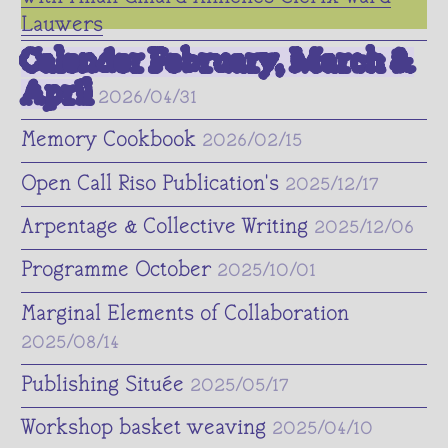
Feminism
Lauwers
Fermenting
Calender February, March &
Micro-Politics
April
2026/04/31
Nature
Neighbourhood
Memory Cookbook
2026/02/15
Publishing
Publishing
Open Call Riso Publication's
2025/12/17
Spoon Making
Arpentage & Collective Writing
2025/12/06
Textile
Programme October
2025/10/01
Marginal Elements of Collaboration
2025/08/14
Publishing Située
2025/05/17
Workshop basket weaving
2025/04/10